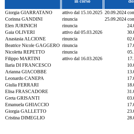
in corso
do
Giorgia GIARRATANO
attivo dal 15.10.2025
20.09.2024 con
Corinna GANDINI
rinuncia
25.09.2024 con
Elen JURINICH
rinuncia
24.
Gaia OLIVERI
attivo dal 05.03.2026
30.
Anastasia ALCIONE
rinuncia
02.
Beatrice Nicole GAGGERO
rinuncia
17.
Nicoletta REPETTO
rinuncia
05.
Filippo MARTINI
attivo dal 16.03.2026
17.
Ilaria DI FRANCESCO
10.
Arianna GIACOBBE
13.
Leonardo CANEPA
17.
Giulia FERRARI
18.
Elisa FRASCADORE
31.
Greta GRISANTI
03.
Emanuela GHIACCIO
17.
Giorgia GALLETTO
23.
Cristina DIMEGLIO
28.