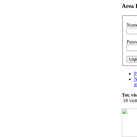
Area 
Nome
Pass
P
N
d
Tot. vis
18 visit