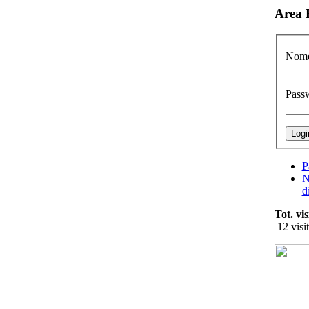
Area 
Nome
Pass
P
N
d
Tot. vis
12 visit